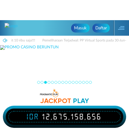
Masuk
Daftar
eposit 10 ribu saja!!!!
Pemeliharaan Terjadwal: PP Virtual Sports pada 30-Jun-
JACKPOT
PLAY
IDR
12,675,158,656