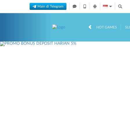
Main di Telegram
HOT GAMES
SL