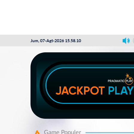
Jum, 07-Agt-2026 15.58.10
Selamat datang di 88JACKPOT agen judi slot online dengan minimal deposit 10 ribu
JACKPOT
PLAY
Game Populer