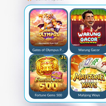
Gates of Olympus POP
Warung Gacor
Fortune Gems 500
Mahjong Ways