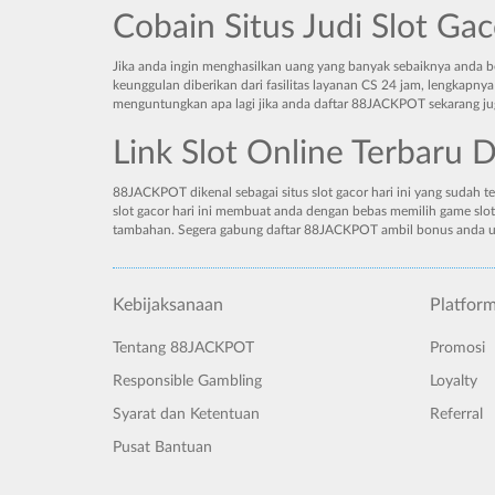
Cobain Situs Judi Slot Ga
Jika anda ingin menghasilkan uang yang banyak sebaiknya anda b
keunggulan diberikan dari fasilitas layanan CS 24 jam, lengkapnya
menguntungkan apa lagi jika anda daftar 88JACKPOT sekarang jug
Link Slot Online Terbaru
88JACKPOT dikenal sebagai situs slot gacor hari ini yang sudah
slot gacor hari ini membuat anda dengan bebas memilih game slot g
tambahan. Segera gabung daftar 88JACKPOT ambil bonus anda 
Kebijaksanaan
Platfor
Tentang 88JACKPOT
Promosi
Responsible Gambling
Loyalty
Syarat dan Ketentuan
Referral
Pusat Bantuan