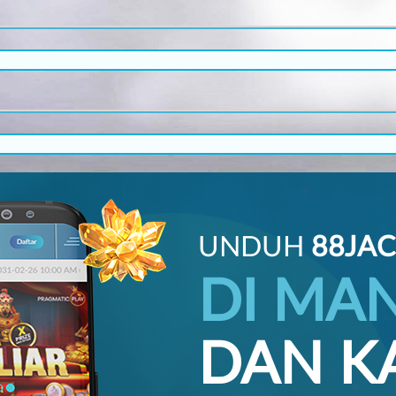
UNDUH
88JAC
DI MAN
DAN KA