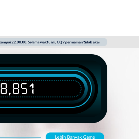
22.00.00. Selama waktu ini, CQ9 permainan tidak akan tersedia. Kami memohon maaf
78,851
Lebih Banyak Game