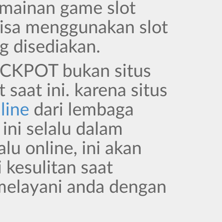
rmainan game slot
bisa menggunakan slot
g disediakan.
ACKPOT bukan situs
 saat ini. karena situs
line
dari lembaga
ini selalu dalam
lu online, ini akan
kesulitan saat
melayani anda dengan