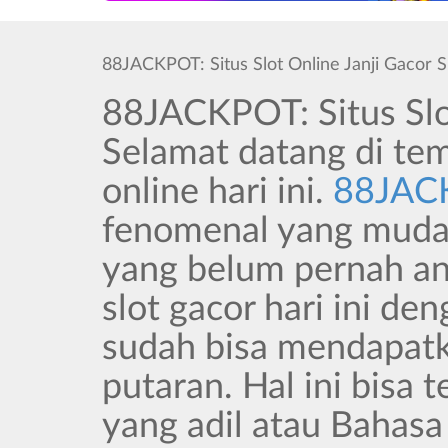
88JACKPOT: Situs Slot Online Janji Gacor 
88JACKPOT: Situs Slo
Selamat datang di tem
online hari ini.
88JAC
fenomenal yang mudah
yang belum pernah an
slot gacor hari ini de
sudah bisa mendapatk
putaran. Hal ini bis
yang adil atau Bahasa