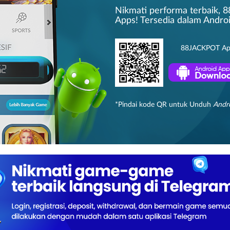
Nikmati performa terbaik,
Apps! Tersedia dalam Andro
88JACKPOT A
*Pindai kode QR untuk Unduh
Andr