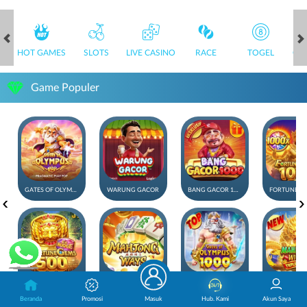
HOT GAMES
SLOTS
LIVE CASINO
RACE
TOGEL
OL
Game Populer
GATES OF OLYMPUS POP
WARUNG GACOR
BANG GACOR 1000
FORTUNE GEMS 500
MAHJONG WAYS
GATES OF OLYMPUS 1000
Beranda
Promosi
Masuk
Hub. Kami
Akun Saya