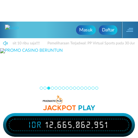
Masuk
Daftar
deposit 10 ribu saja!!!!
Pemeliharaan Terjadwal: PP Virtual Sports pada 30-Jun
JACKPOT
PLAY
IDR
12,665,064,862