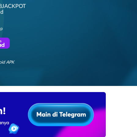
 88JACKPOT
id
pp
oid APK