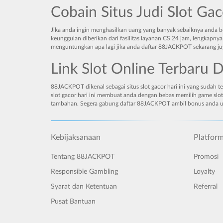
Cobain Situs Judi Slot Ga
Jika anda ingin menghasilkan uang yang banyak sebaiknya anda b
keunggulan diberikan dari fasilitas layanan CS 24 jam, lengkapnya
menguntungkan apa lagi jika anda daftar 88JACKPOT sekarang jug
Link Slot Online Terbaru
88JACKPOT dikenal sebagai situs slot gacor hari ini yang sudah
slot gacor hari ini membuat anda dengan bebas memilih game slot g
tambahan. Segera gabung daftar 88JACKPOT ambil bonus anda 
Kebijaksanaan
Platfor
Tentang 88JACKPOT
Promosi
Responsible Gambling
Loyalty
Syarat dan Ketentuan
Referral
Pusat Bantuan