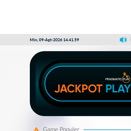
Min, 09-Agt-2026 14.41.59
Selamat datang di 88JACKPOT agen judi slot online dengan minimal deposit 10 ribu
JACKPOT
PLAY
Game Populer