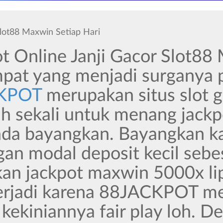
Slot88 Maxwin Setiap Hari
t Online Janji Gacor Slot88 
pat yang menjadi surganya p
KPOT
merupakan situs slot ga
 sekali untuk menang jackp
da bayangkan. Bayangkan k
ngan modal deposit kecil seb
an jackpot maxwin 5000x lip
a terjadi karena 88JACKPOT 
 kekiniannya fair play loh. 