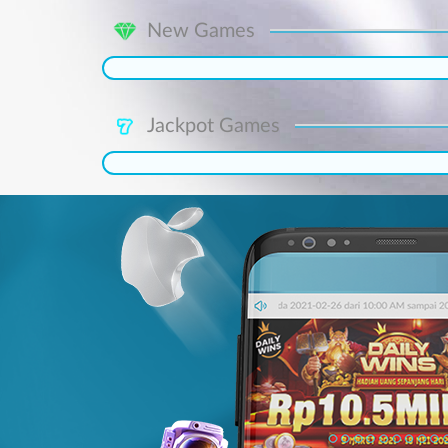
New Games
Jackpot Games