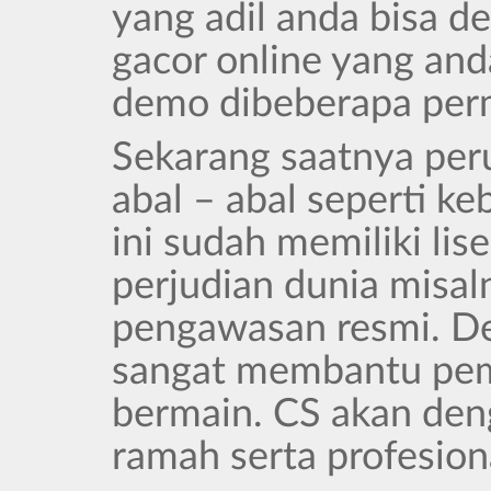
yang adil anda bisa 
gacor online yang an
demo dibeberapa perma
Sekarang saatnya pe
abal – abal seperti ke
ini sudah memiliki li
perjudian dunia misal
pengawasan resmi. Den
sangat membantu pema
bermain. CS akan den
ramah serta profesiona