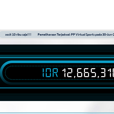
10 ribu saja!!!!
Pemeliharaan Terjadwal: PP Virtual Sports pada 30-Jun-2026 da
IDR
12,665,3