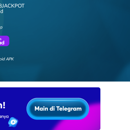
 88JACKPOT
id
pp
oid APK