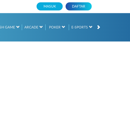
MASUK
DAFTAR
SH GAME
ARCADE
POKER
E-SPORTS
SABUNG AYAM