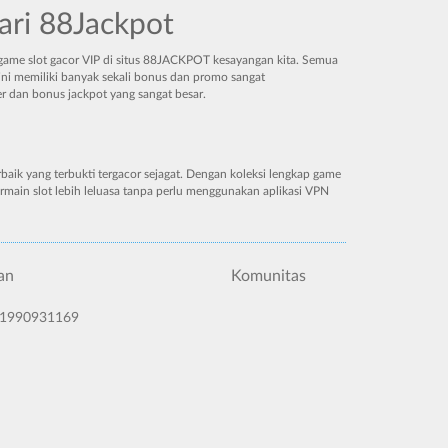
ari 88Jackpot
game slot gacor VIP di situs 88JACKPOT kesayangan kita. Semua
isini memiliki banyak sekali bonus dan promo sangat
r dan bonus jackpot yang sangat besar.
baik yang terbukti tergacor sejagat. Dengan koleksi lengkap game
ermain slot lebih leluasa tanpa perlu menggunakan aplikasi VPN
an
Komunitas
1990931169