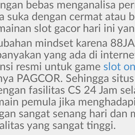
dengan bebas menganalisa pe
da suka dengan cermat atau 
inan slot gacor hari ini yan
rubahan mindset karena 88J
banyakan yang ada di internet
sensi resmi untuk game
slot on
nya PAGCOR. Sehingga situs 
gan fasilitas CS 24 Jam sela
in pemula jika menghadapi 
gan sangat senang hari dan 
litas yang sangat tinggi.