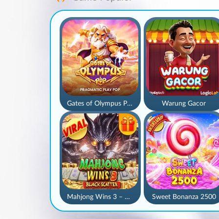
Gates of Olympus POP
Warung Gacor
Mahjong Wins 3 – Black Scatter
Sweet Bonanza 2500