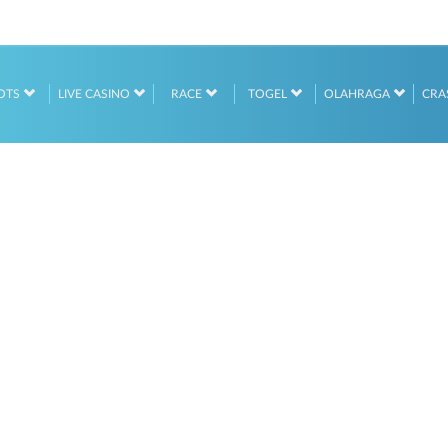
OTS
LIVE CASINO
RACE
TOGEL
OLAHRAGA
CRA