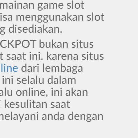
rmainan game slot
bisa menggunakan slot
g disediakan.
ACKPOT bukan situs
 saat ini. karena situs
line
dari lembaga
ini selalu dalam
lu online, ini akan
kesulitan saat
melayani anda dengan