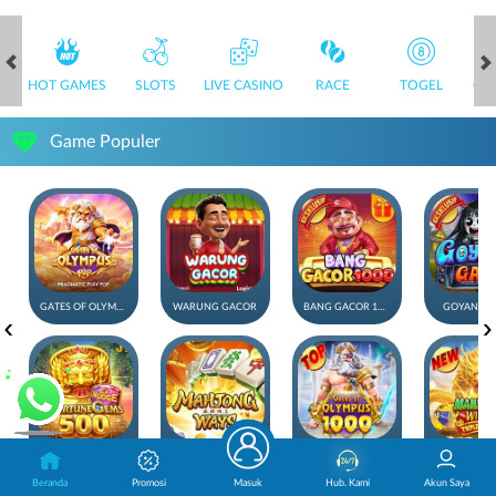
HOT GAMES
SLOTS
LIVE CASINO
RACE
TOGEL
OL
Game Populer
GATES OF OLYMPUS POP
WARUNG GACOR
BANG GACOR 1000
GOYANG G
FORTUNE GEMS 500
MAHJONG WAYS
GATES OF OLYMPUS 1000
Beranda
Promosi
Masuk
Hub. Kami
Akun Saya