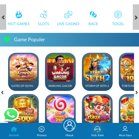
HOT GAMES
SLOTS
LIVE CASINO
RACE
TOGEL
OL
Game Populer
GATES OF OLYMPUS POP
WARUNG GACOR
STORM OF SETH 2
FORTUNE GEMS 500
SWEET BONANZA 2500
POKER WIN
Beranda
Promosi
Masuk
Hub. Kami
Akun Saya