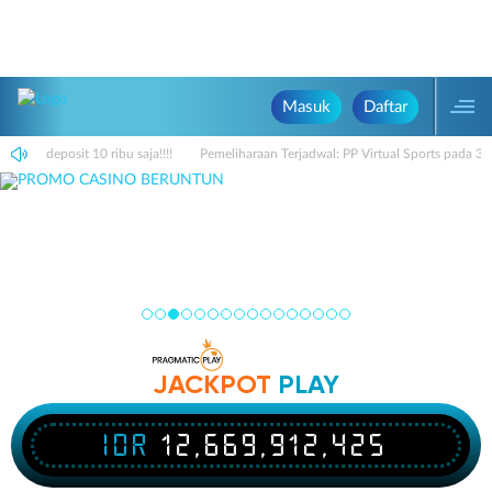
Masuk
Daftar
imal deposit 10 ribu saja!!!!
Pemeliharaan Terjadwal: PP Virtual Sports pada 3
JACKPOT
PLAY
IDR
12,669,912,425