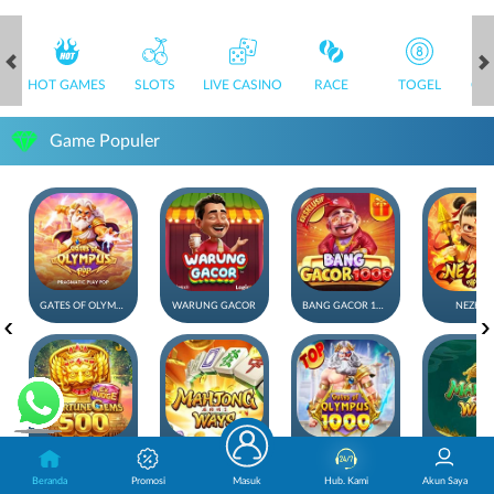
HOT GAMES
SLOTS
LIVE CASINO
RACE
TOGEL
OL
Game Populer
GATES OF OLYMPUS POP
WARUNG GACOR
BANG GACOR 1000
NEZHA 
FORTUNE GEMS 500
MAHJONG WAYS
GATES OF OLYMPUS 1000
Beranda
Promosi
Masuk
Hub. Kami
Akun Saya