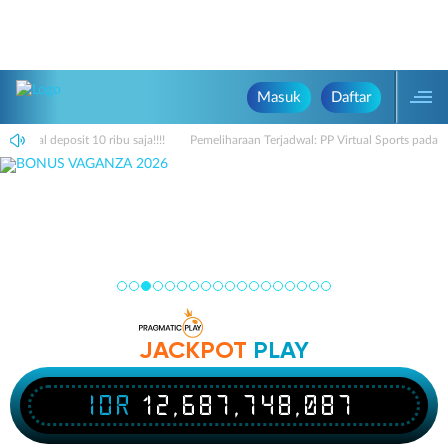
Masuk
Daftar
inimal deposit 10 ribu saja!!!!
Pemeliharaan Terjadwal: PP Virtual Sports pada
JACKPOT
PLAY
IDR
12,687,748,087