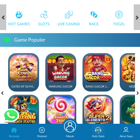
HOT GAMES
SLOTS
LIVE CASINO
RACE
TOGEL
OL
Game Populer
GATES OF OLYMPUS POP
WARUNG GACOR
BANG GACOR 1000
NEZHA 
WUKONG - BLACK SCATTER
SWEET BONANZA 2500
SUPER ELEMENTS 2
Beranda
Promosi
Masuk
Hub. Kami
Akun Saya