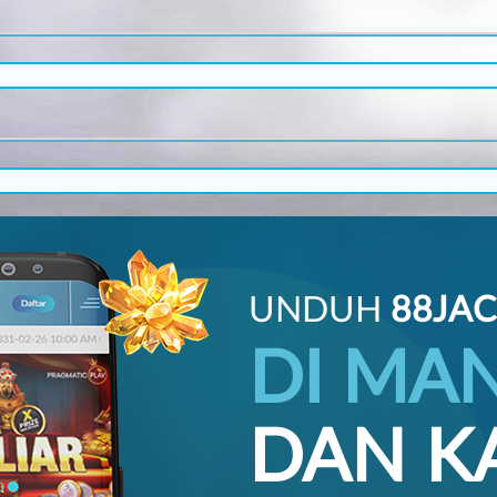
UNDUH
88JAC
DI MAN
DAN KA