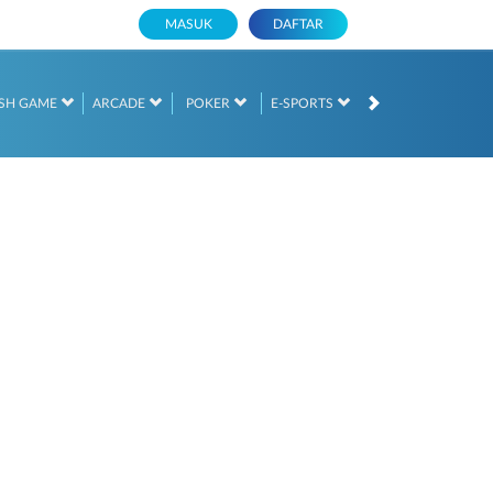
MASUK
DAFTAR
SH GAME
ARCADE
POKER
E-SPORTS
SABUNG AYAM