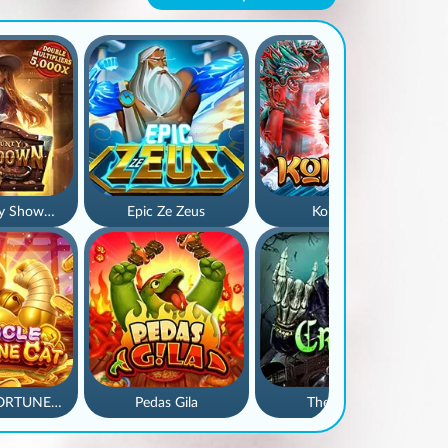
Wild Bounty Showdown
Epic Ze Zeus
Koi Gate
MUSCLE FORTUNE CAT
Pedas Gila
The Crypt