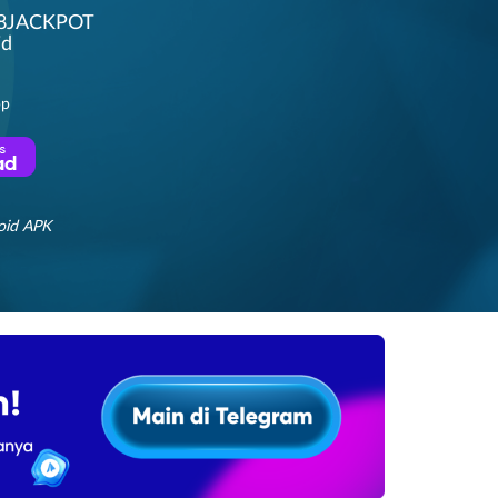
 88JACKPOT
id
pp
oid APK