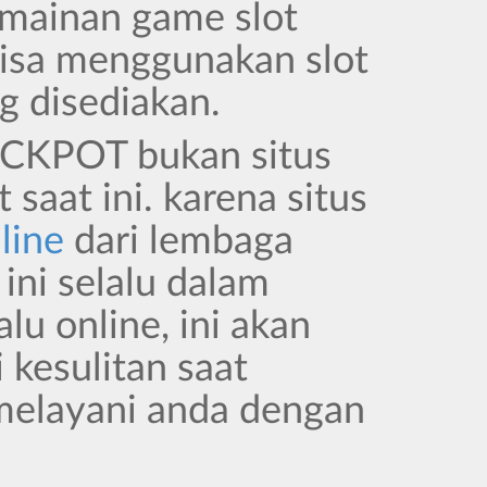
rmainan game slot
bisa menggunakan slot
g disediakan.
ACKPOT bukan situs
 saat ini. karena situs
line
dari lembaga
ini selalu dalam
lu online, ini akan
kesulitan saat
melayani anda dengan