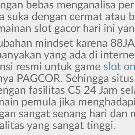
dengan bebas menganalisa pe
da suka dengan cermat atau 
inan slot gacor hari ini yan
rubahan mindset karena 88J
banyakan yang ada di internet
sensi resmi untuk game
slot on
nya PAGCOR. Sehingga situs 
gan fasilitas CS 24 Jam sela
in pemula jika menghadapi 
gan sangat senang hari dan 
litas yang sangat tinggi.