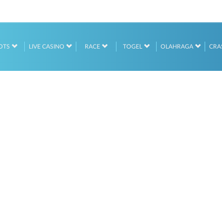
OTS
LIVE CASINO
RACE
TOGEL
OLAHRAGA
CRA