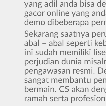
yang adil anda bisa 
gacor online yang an
demo dibeberapa perma
Sekarang saatnya pe
abal – abal seperti ke
ini sudah memiliki li
perjudian dunia misal
pengawasan resmi. Den
sangat membantu pema
bermain. CS akan den
ramah serta profesiona