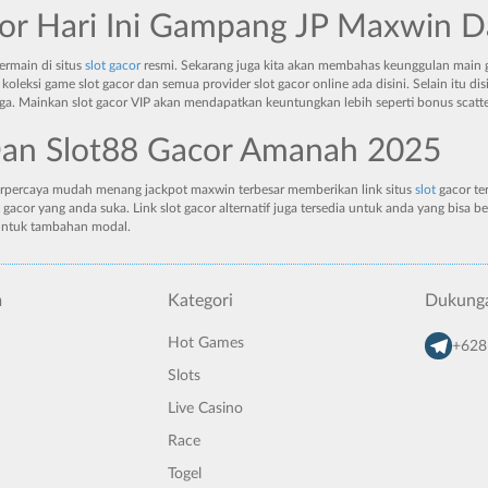
cor Hari Ini Gampang JP Maxwin D
ermain di situs
slot gacor
resmi. Sekarang juga kita akan membahas keunggulan main 
 koleksi game slot gacor dan semua provider slot gacor online ada disini. Selain itu d
a. Mainkan slot gacor VIP akan mendapatkan keuntungkan lebih seperti bonus scatte
 Dan Slot88 Gacor Amanah 2025
 terpercaya mudah menang jackpot maxwin terbesar memberikan link situs
slot
gacor ter
acor yang anda suka. Link slot gacor alternatif juga tersedia untuk anda yang bisa b
untuk tambahan modal.
m
Kategori
Dukung
Hot Games
+628
Slots
Live Casino
Race
Togel