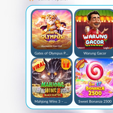
Gates of Olympus POP
Warung Gacor
Mahjong Wins 3 – Black Scatter
Sweet Bonanza 2500