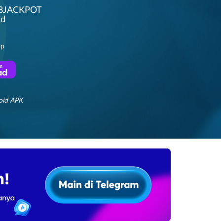
 88JACKPOT
id
pp
oid APK