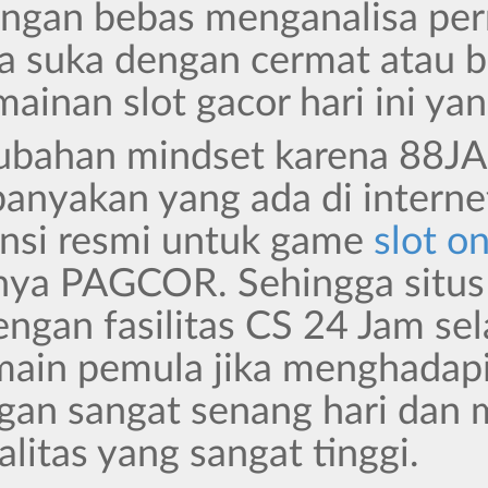
dengan bebas menganalisa pe
da suka dengan cermat atau 
inan slot gacor hari ini yan
rubahan mindset karena 88J
banyakan yang ada di internet
sensi resmi untuk game
slot on
nya PAGCOR. Sehingga situs 
gan fasilitas CS 24 Jam sela
in pemula jika menghadapi 
gan sangat senang hari dan 
litas yang sangat tinggi.