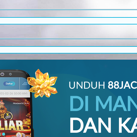
UNDUH
88JAC
DI MAN
DAN KA