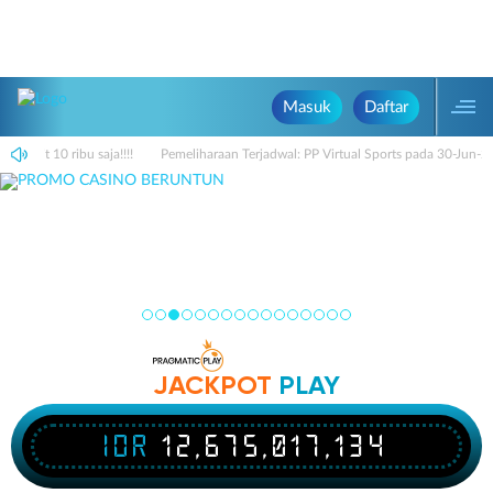
Masuk
Daftar
posit 10 ribu saja!!!!
Pemeliharaan Terjadwal: PP Virtual Sports pada 30-Jun-2
JACKPOT
PLAY
IDR
12,675,017,134