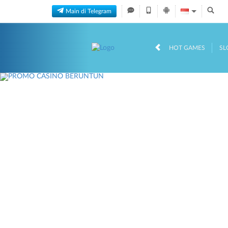
Main di Telegram
HOT GAMES
SL