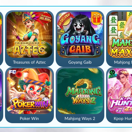
Treasures of Aztec
Goyang Gaib
Mahjong
Poker Win
Mahjong Ways 2
Kpop Hun