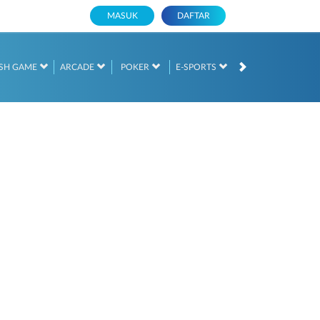
MASUK
DAFTAR
SH GAME
ARCADE
POKER
E-SPORTS
SABUNG AYAM