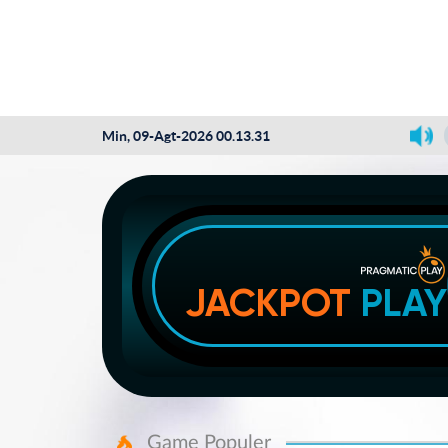
Min, 09-Agt-2026 00.13.31
Selamat datang di 88JACKPOT agen judi slot online dengan minimal deposit 10 ribu
JACKPOT
PLAY
Game Populer