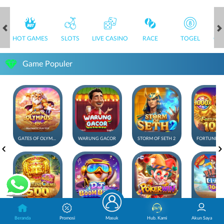
HOT GAMES
SLOTS
LIVE CASINO
RACE
TOGEL
OL
Game Populer
GATES OF OLYMPUS POP
WARUNG GACOR
STORM OF SETH 2
FORTUNE GEMS 500
DJ BOOM BOOM
POKER WIN
Beranda
Promosi
Masuk
Hub. Kami
Akun Saya