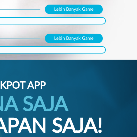
Lebih Banyak Game
Lebih Banyak Game
KPOT APP
A SAJA
PAN SAJA!