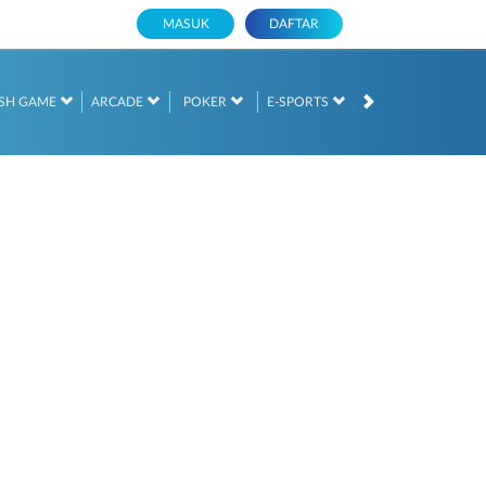
MASUK
DAFTAR
SH GAME
ARCADE
POKER
E-SPORTS
SABUNG AYAM