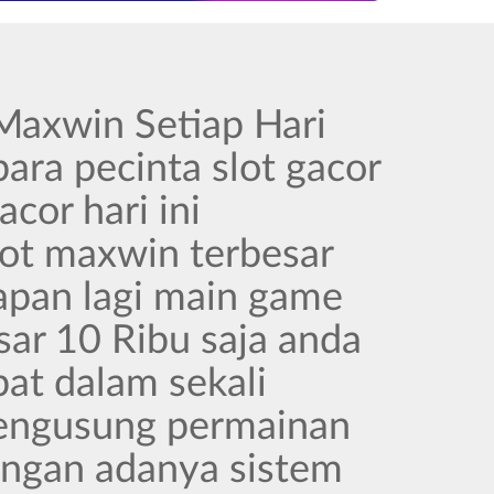
Maxwin Setiap Hari
ara pecinta slot gacor
cor hari ini
ot maxwin terbesar
apan lagi main game
esar 10 Ribu saja anda
at dalam sekali
mengusung permainan
Dengan adanya sistem