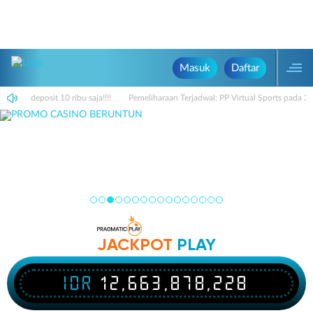
Masuk
Daftar
nimal deposit 10 ribu saja!!!!
Pemeliharaan Terjadwal: PP Virtual Sports pada 3
JACKPOT
PLAY
IDR
12,663,878,228