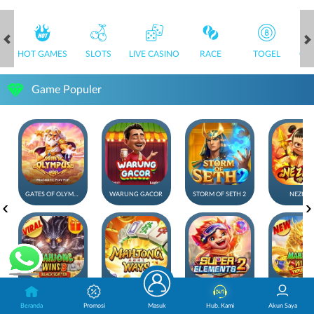
HOT GAMES
SLOTS
LIVE CASINO
RACE
TOGEL
OL
Game Populer
GATES OF OLYMPUS POP
WARUNG GACOR
STORM OF SETH 2
NEZHA 
MAHJONG WINS 3 – BLACK SCATTER
MAHJONG WAYS
SUPER ELEMENTS 2
Beranda
Promosi
Masuk
Hub. Kami
Akun Saya