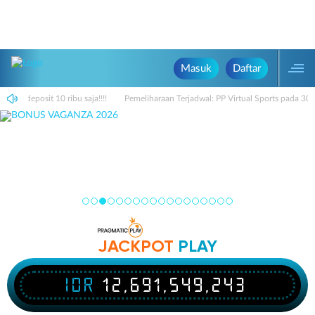
Masuk
Daftar
mal deposit 10 ribu saja!!!!
Pemeliharaan Terjadwal: PP Virtual Sports pada 30
JACKPOT
PLAY
IDR
12,691,549,243