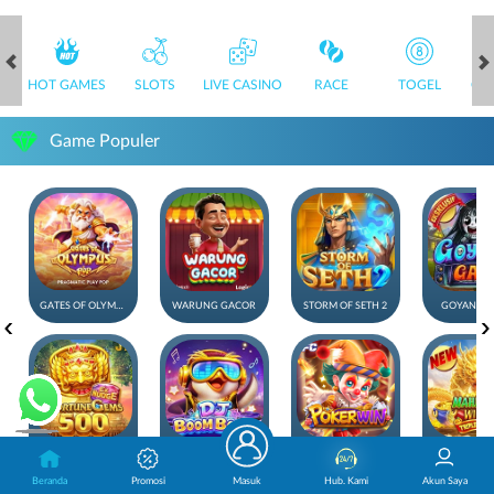
HOT GAMES
SLOTS
LIVE CASINO
RACE
TOGEL
OL
Game Populer
GATES OF OLYMPUS POP
WARUNG GACOR
STORM OF SETH 2
GOYANG G
FORTUNE GEMS 500
DJ BOOM BOOM
POKER WIN
Beranda
Promosi
Masuk
Hub. Kami
Akun Saya