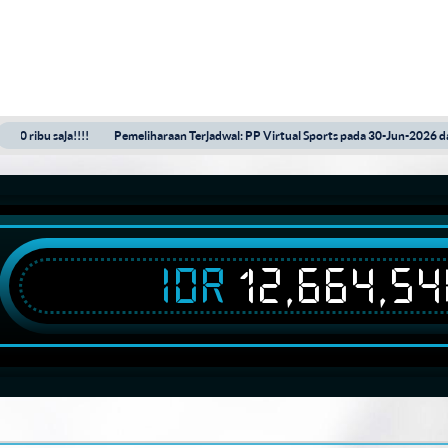
 saja!!!!
Pemeliharaan Terjadwal: PP Virtual Sports pada 30-Jun-2026 dari 15.0
IDR
12,664,5