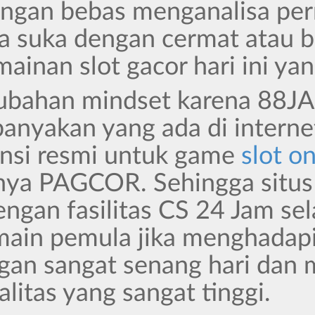
dengan bebas menganalisa pe
da suka dengan cermat atau 
inan slot gacor hari ini yan
rubahan mindset karena 88J
banyakan yang ada di internet
sensi resmi untuk game
slot on
nya PAGCOR. Sehingga situs 
gan fasilitas CS 24 Jam sela
in pemula jika menghadapi 
gan sangat senang hari dan 
litas yang sangat tinggi.