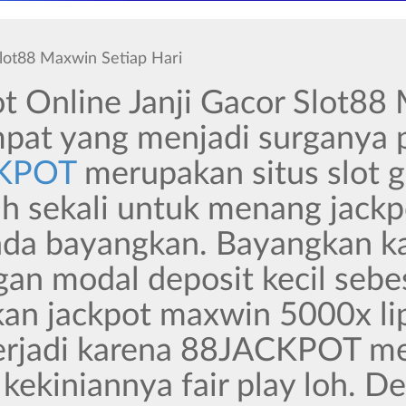
Slot88 Maxwin Setiap Hari
t Online Janji Gacor Slot88 
pat yang menjadi surganya p
KPOT
merupakan situs slot ga
 sekali untuk menang jackp
da bayangkan. Bayangkan k
ngan modal deposit kecil seb
an jackpot maxwin 5000x lip
a terjadi karena 88JACKPOT 
 kekiniannya fair play loh. 