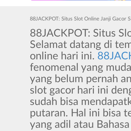
88JACKPOT: Situs Slot Online Janji Gacor 
88JACKPOT: Situs Slo
Selamat datang di tem
online hari ini.
88JAC
fenomenal yang mudah
yang belum pernah an
slot gacor hari ini de
sudah bisa mendapatk
putaran. Hal ini bis
yang adil atau Bahasa