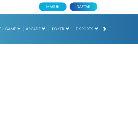
MASUK
DAFTAR
SH GAME
ARCADE
POKER
E-SPORTS
SABUNG AYAM