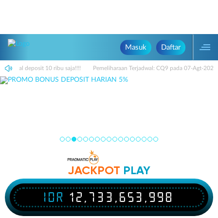
Masuk
Daftar
inimal deposit 10 ribu saja!!!!
Pemeliharaan Terjadwal: CQ9 pada 07-Agt-2026 
JACKPOT
PLAY
IDR
12,733,653,998