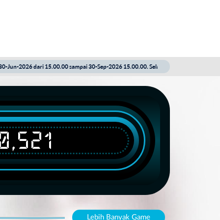
-2026 dari 15.00.00 sampai 30-Sep-2026 15.00.00. Selama waktu ini, PP Virtual Spo
0,521
Lebih Banyak Game