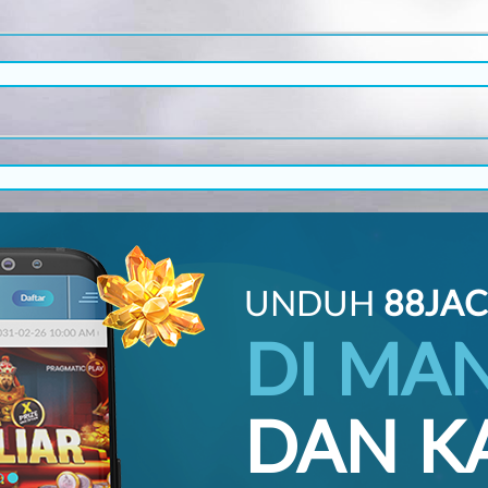
UNDUH
88JAC
DI MAN
DAN KA