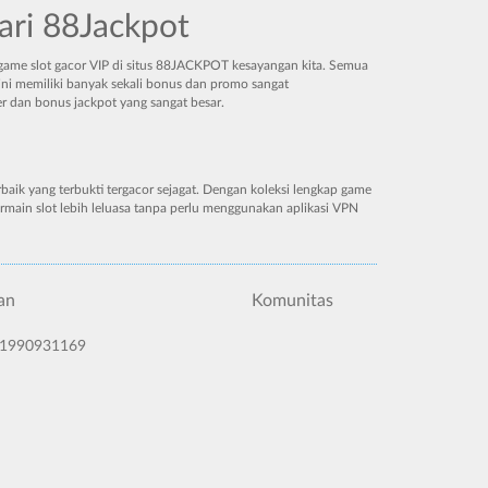
ari 88Jackpot
game slot gacor VIP di situs 88JACKPOT kesayangan kita. Semua
isini memiliki banyak sekali bonus dan promo sangat
r dan bonus jackpot yang sangat besar.
baik yang terbukti tergacor sejagat. Dengan koleksi lengkap game
ermain slot lebih leluasa tanpa perlu menggunakan aplikasi VPN
an
Komunitas
1990931169