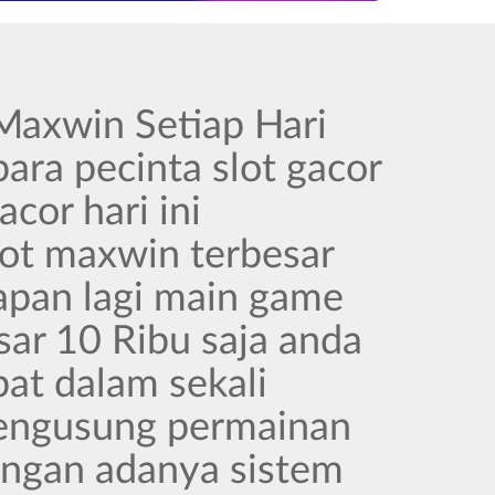
Maxwin Setiap Hari
ara pecinta slot gacor
cor hari ini
ot maxwin terbesar
apan lagi main game
esar 10 Ribu saja anda
at dalam sekali
mengusung permainan
Dengan adanya sistem