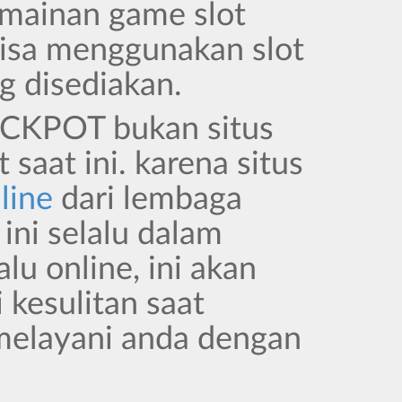
rmainan game slot
bisa menggunakan slot
g disediakan.
ACKPOT bukan situs
 saat ini. karena situs
line
dari lembaga
ini selalu dalam
lu online, ini akan
kesulitan saat
melayani anda dengan