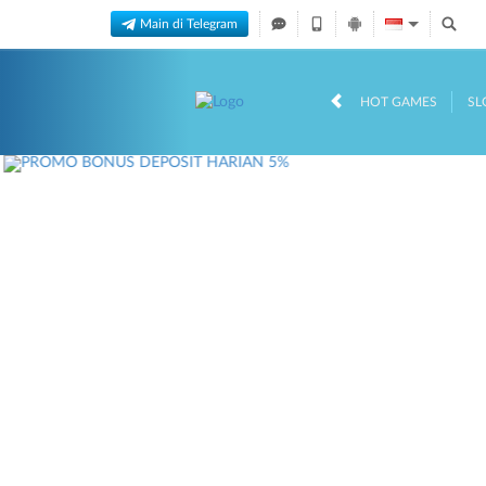
Main di Telegram
HOT GAMES
SL